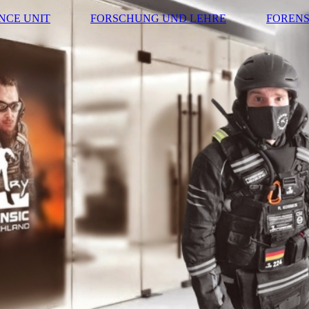
NCE UNIT
FORSCHUNG UND LEHRE
FORENS