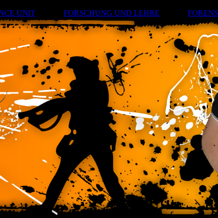
NCE UNIT
FORSCHUNG UND LEHRE
FORENS