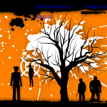
VARY FORENSIC 2.0
CRIME SCIE
FARECON